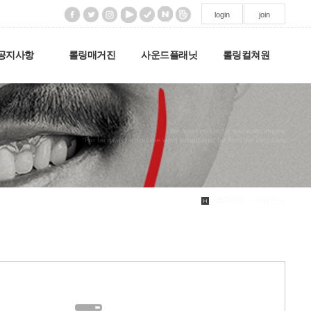
login
join
공지사항
롤링매거진
사운드플래닛
롤링컬쳐원
We have created a awesome theme
Far far away,behind the word mountains, far from the countries
RECRUIT > 채용안내