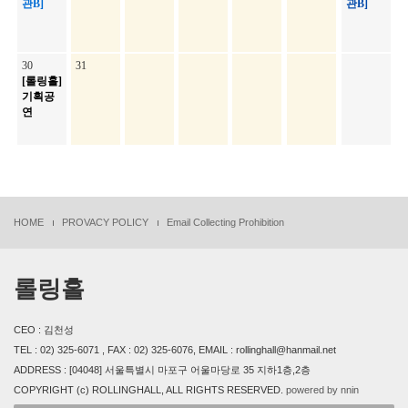
관B]
관B]
30
31
[롤링홀]
기획공
연
HOME
PROVACY POLICY
Email Collecting Prohibition
롤링홀
CEO : 김천성
TEL : 02) 325-6071 , FAX : 02) 325-6076, EMAIL : rollinghall@hanmail.net
ADDRESS : [04048] 서울특별시 마포구 어울마당로 35 지하1층,2층
COPYRIGHT (c) ROLLINGHALL, ALL RIGHTS RESERVED.
powered by nnin