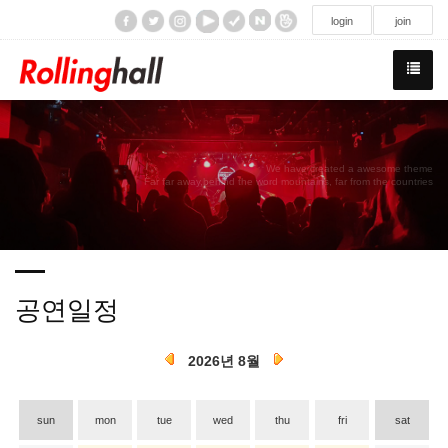
/div>
login
join
We have created a awesome theme
Far far away,behind the word mountains, far from the countries
공연일정
2026년 8월
sun
mon
tue
wed
thu
fri
sat