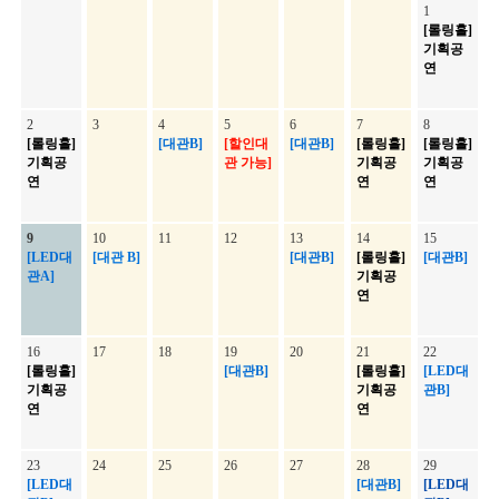
1
[롤링홀]
기획공
연
2
3
4
5
6
7
8
[롤링홀]
[대관B]
[할인대
[대관B]
[롤링홀]
[롤링홀]
기획공
관 가능]
기획공
기획공
연
연
연
9
10
11
12
13
14
15
[LED대
[대관 B]
[대관B]
[롤링홀]
[대관B]
관A]
기획공
연
16
17
18
19
20
21
22
[롤링홀]
[대관B]
[롤링홀]
[LED대
기획공
기획공
관B]
연
연
23
24
25
26
27
28
29
[LED대
[대관B]
[LED대