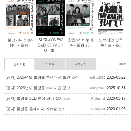
불고기디스코&
SURL&ONEW
참솜&하비누아
노브레인 단독
향니 - 롤링 ..
E&D.COY&OH
주 - 롤링 25..
콘서트 - 롤..
O - 롤..
자료실
질문답변
more
공지사항
[공지] 2026년도 롤링홀 학생대관 할인 소식
2026-03-22
rolling2020
[공지] 2026년도 롤링홀 수시대관 공고
2025-10-31
rolling2020
[공지] 롤링홀 LED 영상 장비 설치 소식
2020-03-17
Rollinghall
[공지] 롤링홀 홈페이지 리뉴얼 소식
2020-01-05
Rollinghall