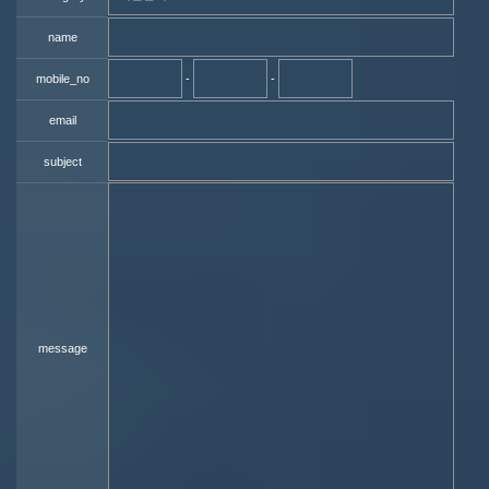
name
mobile_no
-
-
email
subject
message