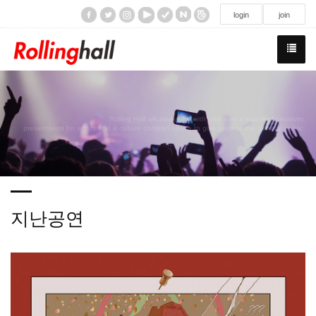
/div>
login
join
Rolling Hall will always be with artists as a space of creativity,
presentation for artists and a culture complex space to give pride to the general public.
지난공연