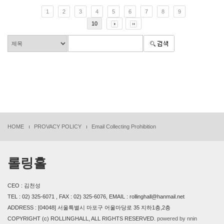
1
2
3
4
5
6
7
8
9
10
HOME
PROVACY POLICY
Email Collecting Prohibition
롤링홀
CEO : 김천성
TEL : 02) 325-6071 , FAX : 02) 325-6076, EMAIL : rollinghall@hanmail.net
ADDRESS : [04048] 서울특별시 마포구 어울마당로 35 지하1층,2층
COPYRIGHT (c) ROLLINGHALL, ALL RIGHTS RESERVED.
powered by nnin