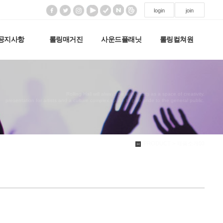
login
join
공지사항
롤링매거진
사운드플래닛
롤링컬쳐원
Rolling Hall will always be with artists as a space of creativity,
presentation for artists and a culture complex space to give pride to the general public.
PRODUCT > 제품소개03