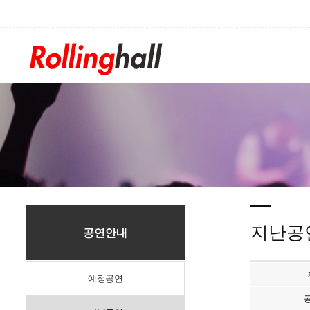
/div>
지난공
공연안내
예정공연