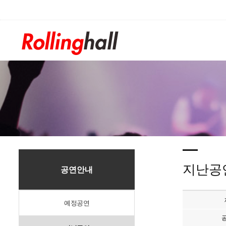
/div>
지난공
공연안내
예정공연