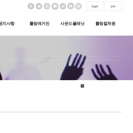
login
join
공지사항
롤링매거진
사운드플래닛
롤링컬쳐원
Rolling Hall will always be with artists as a space of creativity,
presentation for artists and a culture complex space to give pride to the general public.
PRODUCT > 제품소개03