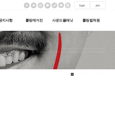
login
join
공지사항
롤링매거진
사운드플래닛
롤링컬쳐원
We have created a awesome theme
Far far away,behind the word mountains, far from the countries
CUSTOMER > 상품문의