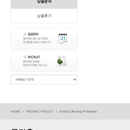
상품문의
상품후기
HOME
PROVACY POLICY
Email Collecting Prohibition