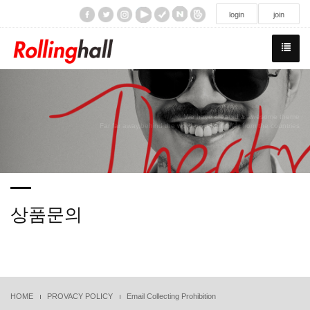
/div>
login
join
We have created a awesome theme
Far far away,behind the word mountains, far from the countries
상품문의
HOME
PROVACY POLICY
Email Collecting Prohibition