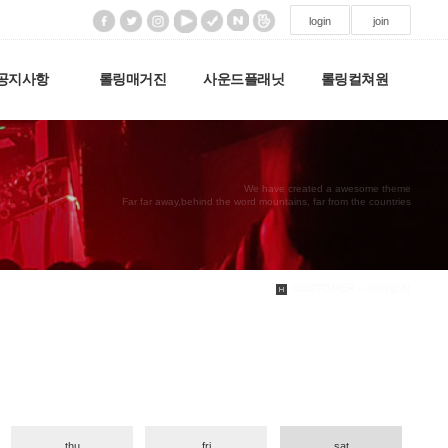
login
join
공지사항
롤링매거진
사운드플래닛
롤링컬쳐원
We have created a awesome theme
Far far away,behind the word mountains, far from the countries
CUSTOMER > 예약일정
thu
fri
sat