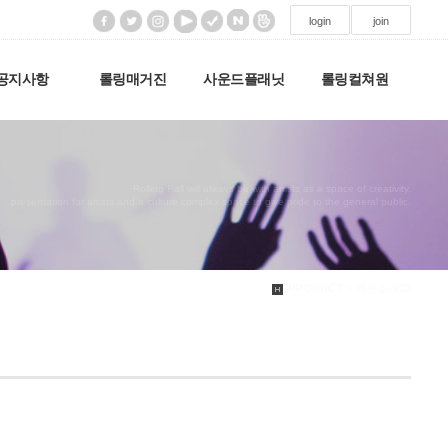
login
join
공지사항
롤링매거진
사운드플래닛
롤링컬쳐원
Rolling Hall will always be with artists as a space of creativity,
presentation for artists and a culture complex space to give pride to the general public.
PRODUCT > 제품소개03