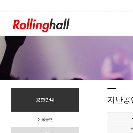
/div>
지난공
공연안내
예정공연