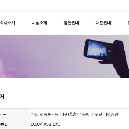
회사소개
시설소개
공연안내
대관안내
연
화노 단독콘서트 ‘미완(美完)’ : 롤링 31주년 기념공연
제목
2026년 03월 13일
공연일