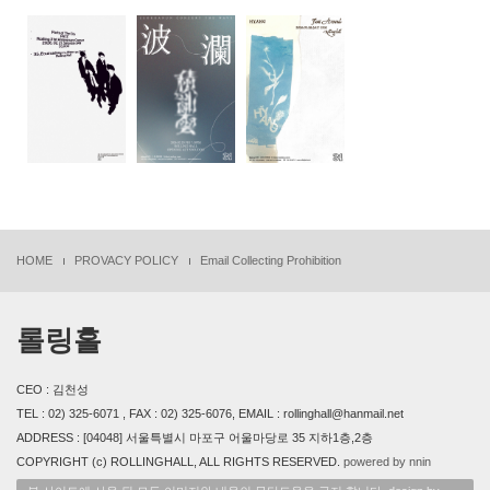
HOME
PROVACY POLICY
Email Collecting Prohibition
롤링홀
CEO : 김천성
TEL : 02) 325-6071 , FAX : 02) 325-6076, EMAIL : rollinghall@hanmail.net
ADDRESS : [04048] 서울특별시 마포구 어울마당로 35 지하1층,2층
COPYRIGHT (c) ROLLINGHALL, ALL RIGHTS RESERVED.
powered by nnin