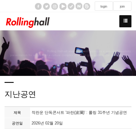
/div>
login
join
Rolling Hall will always be with artists as a space of creativity,
presentation for artists and a culture complex space to give pride to the general public.
지난공연
적란운 단독콘서트 '파란(波瀾)' : 롤링 31주년 기념공연
제목
2026년 02월 20일
공연일