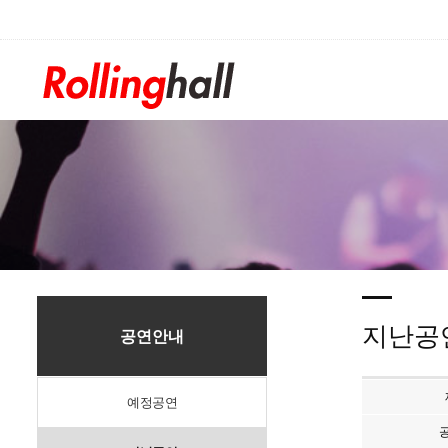
/div>
지난공
공연안내
예정공연