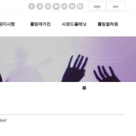
login
join
공지사항
롤링매거진
사운드플래닛
롤링컬쳐원
Rolling Hall will always be with artists as a space of creativity,
presentation for artists and a culture complex space to give pride to the general public.
PRODUCT > 제품소개03
on'