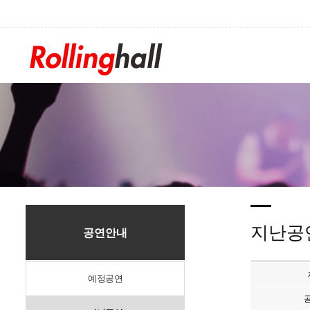
/div>
지난공
공연안내
예정공연