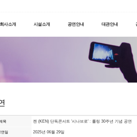
회사소개
시설소개
공연안내
대관안내
연
켄 (KEN) 단독콘서트 '시나브로' : 롤링 30주년 기념 공연
제목
2025년 06월 29일
공연일