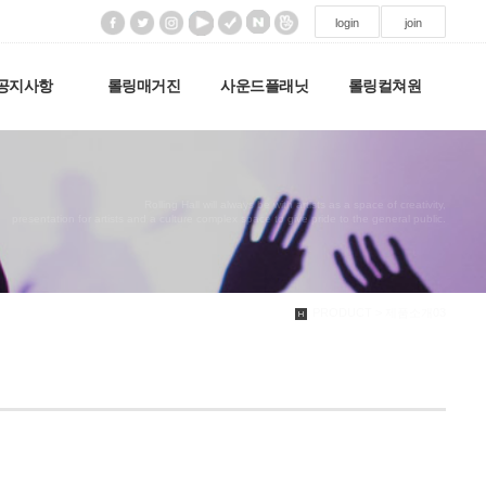
login
join
공지사항
롤링매거진
사운드플래닛
롤링컬쳐원
Rolling Hall will always be with artists as a space of creativity,
presentation for artists and a culture complex space to give pride to the general public.
PRODUCT > 제품소개03