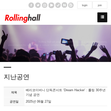
/div>
login
join
Rolling Hall will always be with artists as a space of creativity,
presentation for artists and a culture complex space to give pride to the general public.
지난공연
베리코이버니 단독콘서트 ‘Dream Hacker’ : 롤링 30주년
제목
기념 공연
2025년 06월 27일
공연일